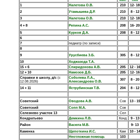
1
Налетова О.В.
210
12- 18
2
Утамышева Д.Р.
210
8 - 12
3
Налетова О.В.
210
12- 18
4 + 8
Репина А.С.
208
16- 20
5
Курков Д.А.
208
8 - 12
6
7
педиатр (по записи)
8
9
Урусбиева З.Б.
305
8 - 12
10
Ходжазода Т.А.
15 + 6
Спиридонова А.В.
205
12 - 1
12 + 10
Намозов Д.Б.
205
12- 16
Справки в школу, д/с
(с
Соболева Л.А.,
307
8 - 20
12.08.2026)
Александрова О.В.
14 + 11
Яструбинская Т.В.
204
8 - 12
Советский
Оводова А.В.
Сов
13 - 1
Советский
Сопп М.А.
Сов
Селезнево участок 13
Сел
Кондратьево
Демкина Л.В.
Конд
9 - 13
Район
Васюта М.В.
9- 13
Каменка
Щепоткина И.С.
Кам
10 - 1
Неотложная помощь
103