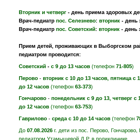
Вторник и четверг
-
день приема здоровых дет
Врач-педиатр
пос. Селезнево
:
вторник
- день 
Врач-педиатр
пос. Советский
:
вторник
- день 
Прием д
ете
й, прож
ивающ
их в Выборгском ра
педиатром проводится:
Советский
-
с 9 до 13 часов
(телефон
71-805
)
Перово
-
вторник с 10 до 13 часов, пятница с 1
до 12 часов
(телефон
63-373
)
Гончарово
-
понедельник с 9 до 13, четверг с 1
до 12 часов
(телефон
63-753
)
Гаврилово
-
среда с 10 до 14 часов
(телефон
7
До
07.08.2026
г. дети из пос. Перово, Гончарово
педиатром Утамышевой Д.Р. в поликлинике