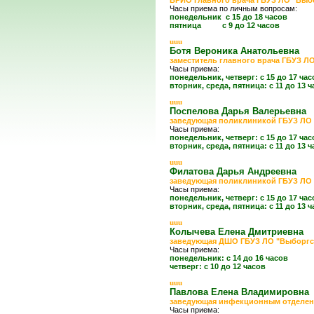
ВРИО главного врача ГБУЗ ЛО "Выб
Часы приема по личным вопросам:
понедельник с 15 до 18 часов
пятница с 9 до 12 часов
uuu
Ботя Вероника Анатолье
заместитель главного врача ГБУЗ Л
Часы приема:
понедельник, четверг: с 15 до 17 час
вторник, среда, пятница: с 11 до 13 
uuu
Поспелова Дарья Валерь
заведующая поликлиникой
ГБУЗ ЛО
Часы приема:
понедельник, четверг: с 15 до 17 час
вторник, среда, пятница: с 11 до 13 
uuu
Филатова Дарья Андрее
заведующая поликлиникой
ГБУЗ ЛО
Часы приема:
понедельник, четверг: с 15 до 17 час
вторник, среда, пятница: с 11 до 13 
uuu
Колычева Елена Дмитри
заведующая ДШО
ГБУЗ ЛО "Выборгс
Часы приема:
понедельник: с 14 до 16 часов
четверг: с 10 до 12 часов
uuu
Павлова Елена Владим
заведующая инфекционным отделе
Часы приема: