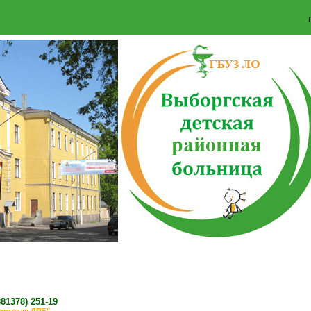
881378)
251-19