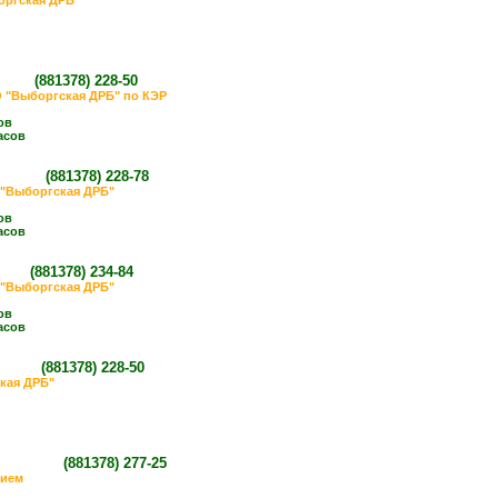
оргская ДРБ"
вна
(881378)
228-50
О "Выборгская ДРБ" по КЭР
ов
часов
евна
(881378)
228-78
 "Выборгская ДРБ"
ов
часов
вна
(881378)
234-84
 "Выборгская ДРБ"
ов
часов
евна
(881378)
228-50
кая ДРБ"
ировна
(881378)
277-25
нием