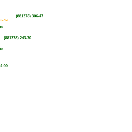
орович
(881378)
306-47
ением
30
а
(881378)
243-30
00
8
14:00