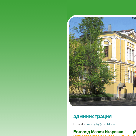
администрация
E-mail:
muzvdgb@rambler.ru
Богоряд Мария Игоревна
(