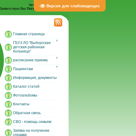
Четверг, 06.08.2026, 06:50
Версия для слабовидящих
Приветствую Вас
Гость
|
Регистрация
|
Вход
Главная страница
ГБУЗ ЛО "Выборгская
детская районная
больница"
расписание приема
Пациентам
Информация, документы
Каталог статей
Фотоальбомы
Контакты
Обратная связь
СВО - помощь семьям
Заявка на получение
справки