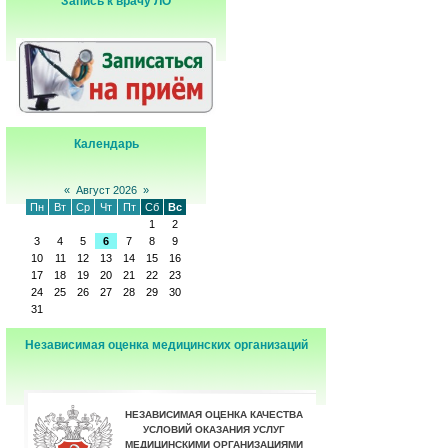
Запись к врачу ЛО
Календарь
«
Август 2026
»
Пн
Вт
Ср
Чт
Пт
Сб
Вс
1
2
3
4
5
6
7
8
9
10
11
12
13
14
15
16
17
18
19
20
21
22
23
24
25
26
27
28
29
30
31
Независимая оценка медицинских организаций